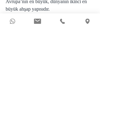
Avrupa’nın en büyük, dünyanın ikinci en 
büyük ahşap yapısıdır.
Lev Troçki Evi
Troçki Evi
Çankaya Caddesinde yer alır. Rus siyasetçi 
Lev Troçki bir süre bu evde sürgün yıllarını 
geçirmiştir. Yapının son hali görenleri 