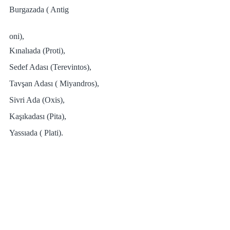
Burgazada ( Antig
oni), 
Kınalıada (Proti), 
Sedef Adası (Terevintos), 
Tavşan Adası ( Miyandros), 
Sivri Ada (Oxis), 
Kaşıkadası (Pita), 
Yassıada ( Plati). 