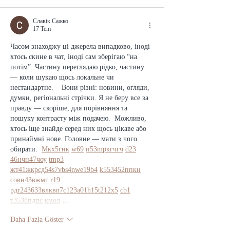
Славік Сажко
17 Tem
Часом знаходжу ці джерела випадково, іноді 
хтось скине в чат, іноді сам зберігаю “на 
потім”. Частину переглядаю рідко, частину 
— коли шукаю щось локальне чи 
нестандартне.    Вони різні: новини, огляди, 
думки, регіональні стрічки. Я не беру все за 
правду — скоріше, для порівняння та 
пошуку контрасту між подачею.  Можливо, 
хтось іще знайде серед них щось цікаве або 
принаймні нове. Головне — мати з чого 
обирати.  
М
к
х
5
г
нк
w69
п
53
mp
кг
чг
ч
d23
46
н
чн
47
чо
у
tmp3
жт
41
ж
кр
сд
54
s7
vb
s4
nw
e19
b4
k55
34
52
пп
кн
с
о
вн
43
вж
мг
r19
рд
r24
36
33
вл
кв
n7
c123
a01
h15
t21
2x5
cb1
т
35
38
пд
пс
км
ол
 …
Daha Fazla Göster