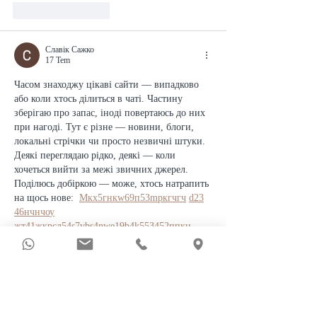
Beğen
Yanıtla
Славік Сажко
17 Tem
Часом знаходжу цікаві сайти — випадково 
або коли хтось ділиться в чаті. Частину 
зберігаю про запас, іноді повертаюсь до них 
при нагоді. Тут є різне — новини, блоги, 
локальні стрічки чи просто незвичні штуки. 
Деякі переглядаю рідко, деякі — коли 
хочеться вийти за межі звичних джерел.  
Поділюсь добіркою — може, хтось натрапить 
на щось нове:  
М
к
х
5
г
нк
w69
п
53
mp
кг
чг
ч
d23
46
н
чн
чо
у
жт
41
ж
кр
сд
54
s7
vb
s4
nw
e19
b4
k55
34
52
пп
кн
с
о
вн
43
вж
мг
r19
r24
36
33
вл
кв
n7
c123
a01
h15
t21
2x5
cb1
т
35
38
пд
пс
км
ол
  Щодо загальної інформації 
— іноді буває корисно мати кілька 
додаткових ресурсів під рукою. Це …