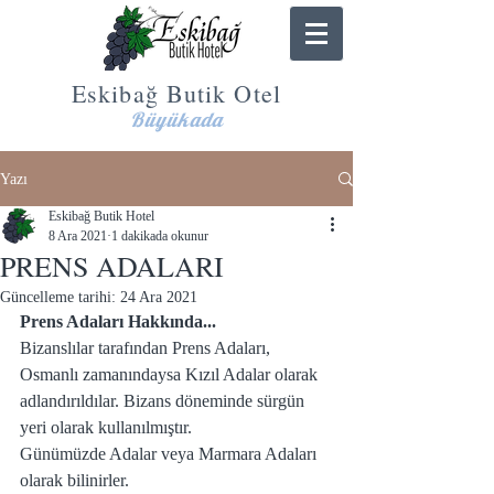
Eskibağ Butik Otel
Büyükada
Yazı
Eskibağ Butik Hotel
8 Ara 2021
1 dakikada okunur
PRENS ADALARI
Güncelleme tarihi:
24 Ara 2021
Prens Adaları Hakkında...
Bizanslılar tarafından Prens Adaları, 
Osmanlı zamanındaysa Kızıl Adalar olarak 
adlandırıldılar. Bizans döneminde sürgün 
yeri olarak kullanılmıştır.
Günümüzde Adalar veya Marmara Adaları 
olarak bilinirler.